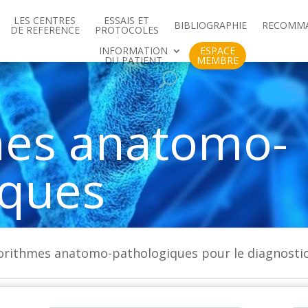
LES CENTRES
ESSAIS ET
BIBLIOGRAPHIE
RECOMM
DE REFERENCE
PROTOCOLES
INFORMATION
ESPACE
DU PATIENT
MEMBRE
mes anatomo-
iques
gorithmes anatomo-pathologiques pour le diagnost