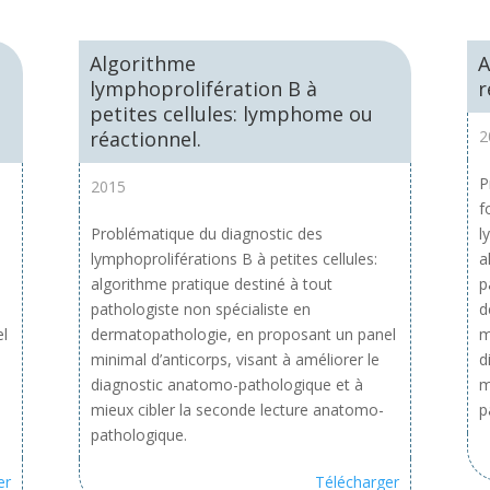
Algorithme
A
lymphoprolifération B à
r
petites cellules: lymphome ou
réactionnel.
2
P
2015
f
Problématique du diagnostic des
l
lymphoproliférations B à petites cellules:
a
algorithme pratique destiné à tout
p
pathologiste non spécialiste en
d
el
dermatopathologie, en proposant un panel
m
minimal d’anticorps, visant à améliorer le
d
diagnostic anatomo-pathologique et à
m
mieux cibler la seconde lecture anatomo-
p
pathologique.
er
Télécharger