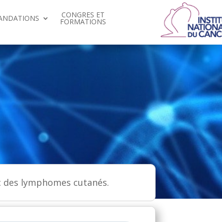
CONGRES ET
ANDATIONS
FORMATIONS
ic des lymphomes cutanés.