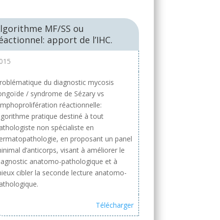
lgorithme MF/SS ou
éactionnel: apport de l’IHC.
015
roblématique du diagnostic mycosis
ongoïde / syndrome de Sézary vs
ymphoprolifération réactionnelle:
lgorithme pratique destiné à tout
athologiste non spécialiste en
ermatopathologie, en proposant un panel
inimal d’anticorps, visant à améliorer le
iagnostic anatomo-pathologique et à
ieux cibler la seconde lecture anatomo-
athologique.
Télécharger