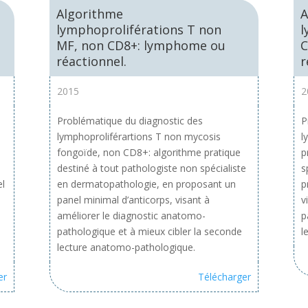
Algorithme
A
lymphoproliférations T non
l
MF, non CD8+: lymphome ou
C
réactionnel.
r
2015
2
Problématique du diagnostic des
P
lymphoproliférartions T non mycosis
l
fongoïde, non CD8+: algorithme pratique
p
destiné à tout pathologiste non spécialiste
s
el
en dermatopathologie, en proposant un
p
panel minimal d’anticorps, visant à
v
améliorer le diagnostic anatomo-
p
pathologique et à mieux cibler la seconde
l
lecture anatomo-pathologique.
er
Télécharger