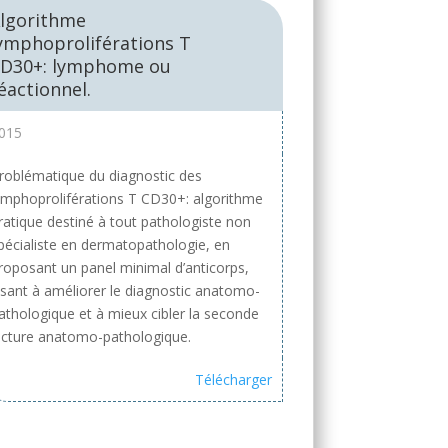
lgorithme
ymphoproliférations T
D30+: lymphome ou
éactionnel.
015
roblématique du diagnostic des
ymphoproliférations T CD30+: algorithme
ratique destiné à tout pathologiste non
pécialiste en dermatopathologie, en
roposant un panel minimal d’anticorps,
isant à améliorer le diagnostic anatomo-
athologique et à mieux cibler la seconde
ecture anatomo-pathologique.
Télécharger