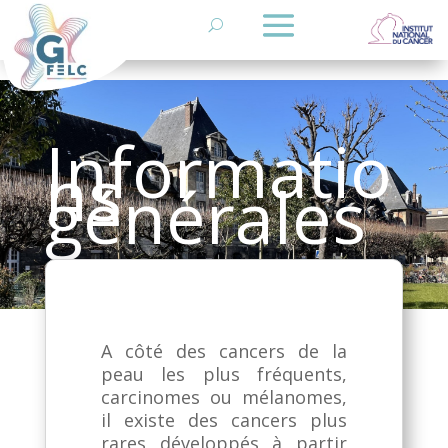
Informatio
ns
générales
A côté des cancers de la
peau les plus fréquents,
carcinomes ou mélanomes,
il existe des cancers plus
rares développés à partir