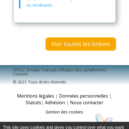
ou récidivants
Voir toutes les brèves
GFELC Groupe Français d’Études des Lymphomes
Cutanés
© 2021 Tous droits réservés
Mentions légales
|
Données personnelles
|
Statuts
|
Adhésion
|
Nous contacter
Gestion des cookies
This site uses cookies and gives you control over what you want