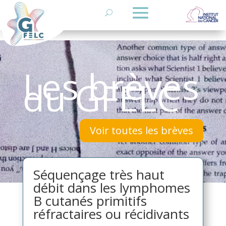
Les brèves
du GFELC
Voir toutes les brèves
Séquençage très haut
débit dans les lymphomes
B cutanés primitifs
réfractaires ou récidivants